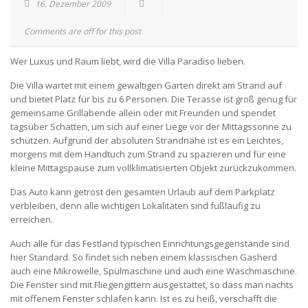
16. Dezember 2009
Comments are off for this post
Wer Luxus und Raum liebt, wird die Villa Paradiso lieben.
Die Villa wartet mit einem gewaltigen Garten direkt am Strand auf
und bietet Platz für bis zu 6 Personen. Die Terasse ist groß genug für
gemeinsame Grillabende allein oder mit Freunden und spendet
tagsüber Schatten, um sich auf einer Liege vor der Mittagssonne zu
schützen. Aufgrund der absoluten Strandnähe ist es ein Leichtes,
morgens mit dem Handtuch zum Strand zu spazieren und für eine
kleine Mittagspause zum vollklimatisierten Objekt zurückzukommen.
Das Auto kann getrost den gesamten Urlaub auf dem Parkplatz
verbleiben, denn alle wichtigen Lokalitäten sind fußläufig zu
erreichen.
Auch alle für das Festland typischen Einrichtungsgegenstände sind
hier Standard. So findet sich neben einem klassischen Gasherd
auch eine Mikrowelle, Spülmaschine und auch eine Waschmaschine.
Die Fenster sind mit Fliegengittern ausgestattet, so dass man nachts
mit offenem Fenster schlafen kann. Ist es zu heiß, verschafft die