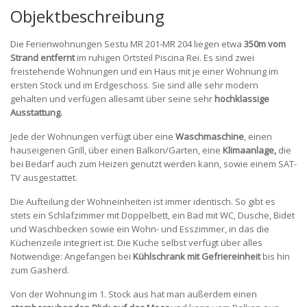
Objektbeschreibung
Die Ferienwohnungen Sestu MR 201-MR 204 liegen etwa
350m vom
Strand entfernt
im ruhigen Ortsteil Piscina Rei. Es sind zwei
freistehende Wohnungen und ein Haus mit je einer Wohnung im
ersten Stock und im Erdgeschoss. Sie sind alle sehr modern
gehalten und verfügen allesamt über seine sehr
hochklassige
Ausstattung.
Jede der Wohnungen verfügt über eine
Waschmaschine
, einen
hauseigenen Grill, über einen Balkon/Garten, eine
Klimaanlage,
die
bei Bedarf auch zum Heizen genutzt werden kann, sowie einem SAT-
TV ausgestattet.
Die Aufteilung der Wohneinheiten ist immer identisch. So gibt es
stets ein Schlafzimmer mit Doppelbett, ein Bad mit WC, Dusche, Bidet
und Waschbecken sowie ein Wohn- und Esszimmer, in das die
Küchenzeile integriert ist. Die Küche selbst verfügt über alles
Notwendige: Angefangen bei
Kühlschrank mit Gefriereinheit
bis hin
zum Gasherd.
Von der Wohnung im 1. Stock aus hat man außerdem einen