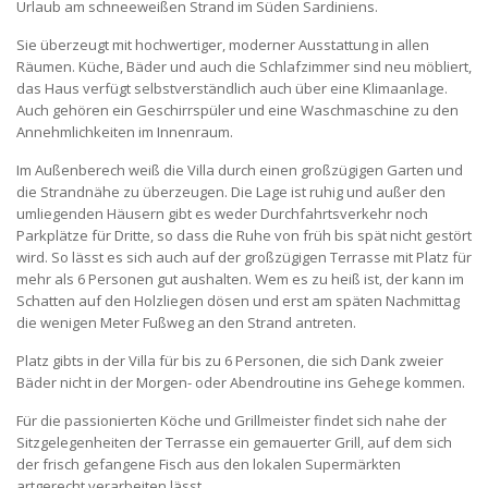
Urlaub am schneeweißen Strand im Süden Sardiniens.
Sie überzeugt mit hochwertiger, moderner Ausstattung in allen
Räumen. Küche, Bäder und auch die Schlafzimmer sind neu möbliert,
das Haus verfügt selbstverständlich auch über eine Klimaanlage.
Auch gehören ein Geschirrspüler und eine Waschmaschine zu den
Annehmlichkeiten im Innenraum.
Im Außenberech weiß die Villa durch einen großzügigen Garten und
die Strandnähe zu überzeugen. Die Lage ist ruhig und außer den
umliegenden Häusern gibt es weder Durchfahrtsverkehr noch
Parkplätze für Dritte, so dass die Ruhe von früh bis spät nicht gestört
wird. So lässt es sich auch auf der großzügigen Terrasse mit Platz für
mehr als 6 Personen gut aushalten. Wem es zu heiß ist, der kann im
Schatten auf den Holzliegen dösen und erst am späten Nachmittag
die wenigen Meter Fußweg an den Strand antreten.
Platz gibts in der Villa für bis zu 6 Personen, die sich Dank zweier
Bäder nicht in der Morgen- oder Abendroutine ins Gehege kommen.
Für die passionierten Köche und Grillmeister findet sich nahe der
Sitzgelegenheiten der Terrasse ein gemauerter Grill, auf dem sich
der frisch gefangene Fisch aus den lokalen Supermärkten
artgerecht verarbeiten lässt.