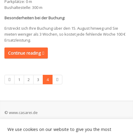
Parkplätze: 0 m
Bushaltestelle: 300 m
Besonderheiten bei der Buchung:
Erstreckt sich Ihre Buchung über den 15. August hinweg und Sie
mieten weniger als 3 Wochen, so kostet jede fehlende Woche 100 €
Ersatzleistung.
Continue reading
1
2
3
4
© www.casarei.de
We use cookies on our website to give you the most
Kontakt