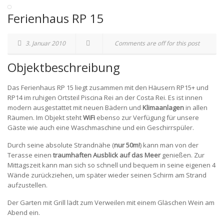
Ferienhaus RP 15
3. Januar 2010
Comments are off for this post
Objektbeschreibung
Das Ferienhaus RP 15 liegt zusammen mit den Häusern RP15+ und
RP14 im ruhigen Ortsteil Piscina Rei an der Costa Rei. Es ist innen
modern ausgestattet mit neuen Bädern und
Klimaanlagen
in allen
Räumen. Im Objekt steht
WiFi
ebenso zur Verfügung für unsere
Gäste wie auch eine Waschmaschine und ein Geschirrspüler.
Durch seine absolute Strandnähe (
nur 50m!
) kann man von der
Terasse einen
traumhaften Ausblick auf das Meer
genießen. Zur
Mittagszeit kann man sich so schnell und bequem in seine eigenen 4
Wände zurückziehen, um später wieder seinen Schirm am Strand
aufzustellen.
Der Garten mit Grill lädt zum Verweilen mit einem Gläschen Wein am
Abend ein.