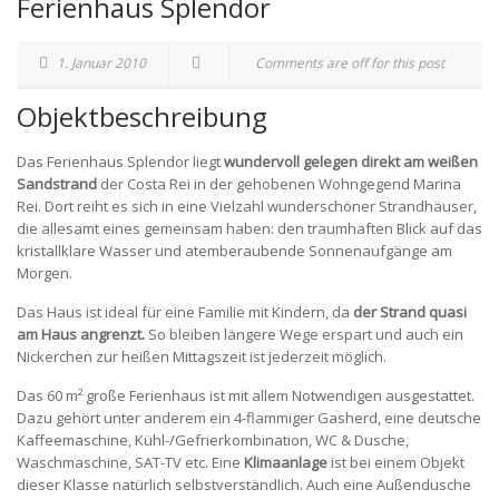
Ferienhaus Splendor
1. Januar 2010
Comments are off for this post
Objektbeschreibung
Das Ferienhaus Splendor liegt
wundervoll gelegen direkt am weißen
Sandstrand
der Costa Rei in der gehobenen Wohngegend Marina
Rei. Dort reiht es sich in eine Vielzahl wunderschöner Strandhäuser,
die allesamt eines gemeinsam haben: den traumhaften Blick auf das
kristallklare Wasser und atemberaubende Sonnenaufgänge am
Morgen.
Das Haus ist ideal für eine Familie mit Kindern, da
der Strand quasi
am Haus angrenzt.
So bleiben längere Wege erspart und auch ein
Nickerchen zur heißen Mittagszeit ist jederzeit möglich.
Das 60 m² große Ferienhaus ist mit allem Notwendigen ausgestattet.
Dazu gehört unter anderem ein 4-flammiger Gasherd, eine deutsche
Kaffeemaschine, Kühl-/Gefrierkombination, WC & Dusche,
Waschmaschine, SAT-TV etc. Eine
Klimaanlage
ist bei einem Objekt
dieser Klasse natürlich selbstverständlich. Auch eine Außendusche