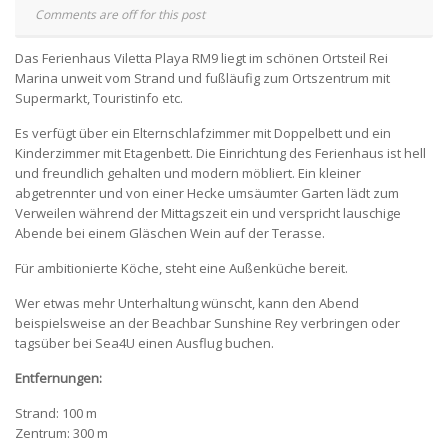
Comments are off for this post
Das Ferienhaus Viletta Playa RM9 liegt im schönen Ortsteil Rei
Marina unweit vom Strand und fußläufig zum Ortszentrum mit
Supermarkt, Touristinfo etc.
Es verfügt über ein Elternschlafzimmer mit Doppelbett und ein
Kinderzimmer mit Etagenbett. Die Einrichtung des Ferienhaus ist hell
und freundlich gehalten und modern möbliert. Ein kleiner
abgetrennter und von einer Hecke umsäumter Garten lädt zum
Verweilen während der Mittagszeit ein und verspricht lauschige
Abende bei einem Gläschen Wein auf der Terasse.
Für ambitionierte Köche, steht eine Außenküche bereit.
Wer etwas mehr Unterhaltung wünscht, kann den Abend
beispielsweise an der Beachbar Sunshine Rey verbringen oder
tagsüber bei Sea4U einen Ausflug buchen.
Entfernungen:
Strand: 100 m
Zentrum: 300 m