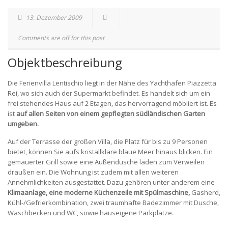
13. Dezember 2009
Comments are off for this post
Objektbeschreibung
Die Ferienvilla Lentischio liegt in der Nähe des Yachthafen Piazzetta
Rei, wo sich auch der Supermarkt befindet. Es handelt sich um ein
frei stehendes Haus auf 2 Etagen, das hervorragend möbliert ist. Es
ist
auf allen Seiten von einem gepflegten südländischen Garten
umgeben.
Auf der Terrasse der großen Villa, die Platz für bis zu 9 Personen
bietet, können Sie aufs kristallklare blaue Meer hinaus blicken. Ein
gemauerter Grill sowie eine Außendusche laden zum Verweilen
draußen ein. Die Wohnung ist zudem mit allen weiteren
Annehmlichkeiten ausgestattet. Dazu gehören unter anderem eine
Klimaanlage, eine moderne Küchenzeile mit Spülmaschine,
Gasherd,
Kühl-/Gefrierkombination, zwei traumhafte Badezimmer mit Dusche,
Waschbecken und WC, sowie hauseigene Parkplätze.