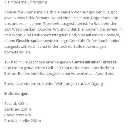
die moderne Einrichtung.
Vom Aufbau her ähneln sich die beiden Wohnungen sehr: Es gibt
jeweils zwei Schlafzimmer, wobei eines mit einem Doppelbett und
das andere mit einem Stockbett ausgestattet ist. Im Bad befinden
sich Waschbecken, Dusche, WC und Bidet. Die Küchen, die jeweils in
den Wohn- und Essbereich integriert sind, sind mit einem Gasherd,
einem
Geschirrspüler
sowie einer großen Kühl-Gefrierkombination
ausgestattet. Auch sonst finden sich dort alle notwendigen
Kochutensilien.
107 hat im Erdgeschoss einen eigenen
Garten mit einer Terrasse
und einem gemauerten Grill – 109 hat dafür einen überdachten
Balkon. Beides lädt Urlaubsgäste zum Verweilen am Abend ein.
Parkplätze stehen zu beiden Wohnungen zur Verfügung.
Entfernungen:
Strand: 400 m
Zentrum: 250 m
Parkplätze: 0 m
Bushaltestelle: 200 m