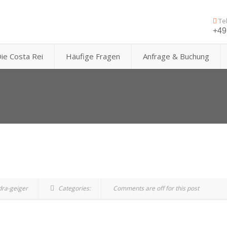
Te
+49 
ie Costa Rei
Häufige Fragen
Anfrage & Buchung
dra-geiger
Categories:
Comments are off for this post