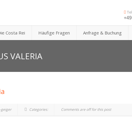
Te
+49 
ie Costa Rei
Häufige Fragen
Anfrage & Buchung
US VALERIA
ia
-geiger
Categories:
Comments are off for this post