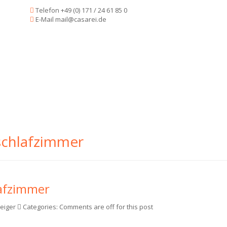
Telefon
+49 (0) 171 / 24 61 85 0
E-Mail
mail@casarei.de
-schlafzimmer
lafzimmer
eiger
Categories:
Comments are off for this post