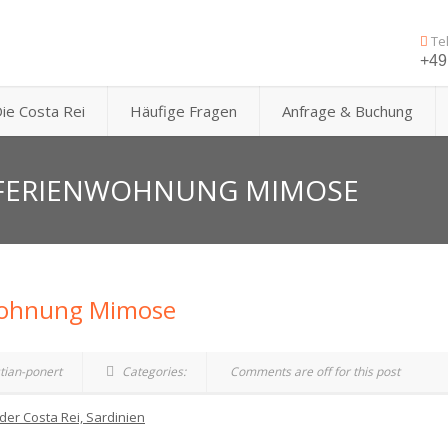
Te
+49 
ie Costa Rei
Häufige Fragen
Anfrage & Buchung
R FERIENWOHNUNG MIMOSE
nwohnung Mimose
tian-ponert
Categories:
Comments are off for this post